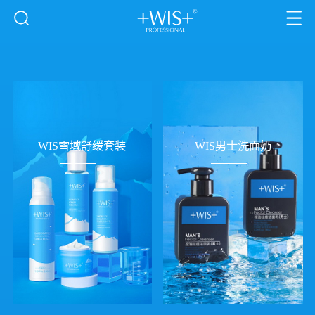
WIS雪域舒缓套装
WIS男士洗面奶