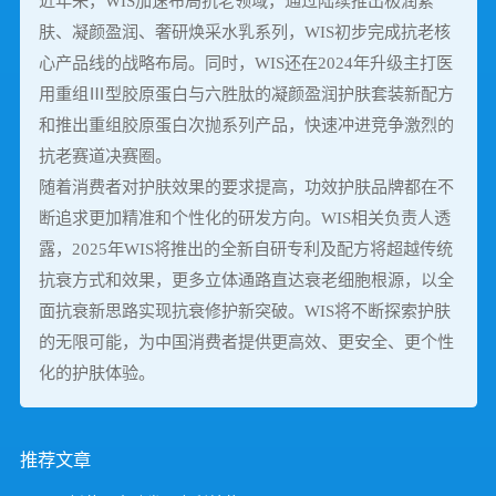
近年来，WIS加速布局抗老领域，通过陆续推出极润紧
肤、凝颜盈润、奢研焕采水乳系列，WIS初步完成抗老核
心产品线的战略布局。同时，WIS还在2024年升级主打医
用重组Ⅲ型胶原蛋白与六胜肽的凝颜盈润护肤套装新配方
和推出重组胶原蛋白次抛系列产品，快速冲进竞争激烈的
抗老赛道决赛圈。
随着消费者对护肤效果的要求提高，功效护肤品牌都在不
断追求更加精准和个性化的研发方向。WIS相关负责人透
露，2025年WIS将推出的全新自研专利及配方将超越传统
抗衰方式和效果，更多立体通路直达衰老细胞根源，以全
面抗衰新思路实现抗衰修护新突破。WIS将不断探索护肤
的无限可能，为中国消费者提供更高效、更安全、更个性
化的护肤体验。
推荐文章