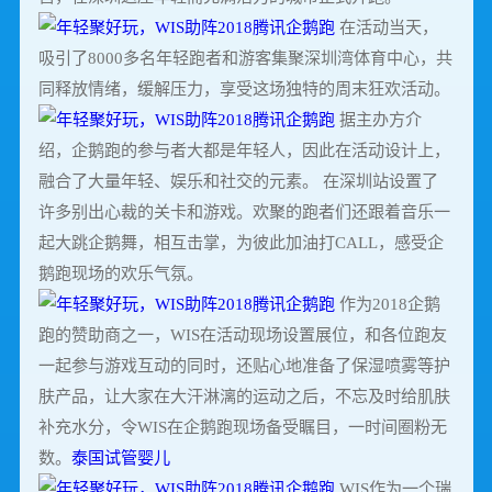
在活动当天，
吸引了8000多名年轻跑者和游客集聚深圳湾体育中心，共
同释放情绪，缓解压力，享受这场独特的周末狂欢活动。
据主办方介
绍，企鹅跑的参与者大都是年轻人，因此在活动设计上，
融合了大量年轻、娱乐和社交的元素。 在深圳站设置了
许多别出心裁的关卡和游戏。欢聚的跑者们还跟着音乐一
起大跳企鹅舞，相互击掌，为彼此加油打CALL，感受企
鹅跑现场的欢乐气氛。
作为2018企鹅
跑的赞助商之一，WIS在活动现场设置展位，和各位跑友
一起参与游戏互动的同时，还贴心地准备了保湿喷雾等护
肤产品，让大家在大汗淋漓的运动之后，不忘及时给肌肤
补充水分，令WIS在企鹅跑现场备受瞩目，一时间圈粉无
数。
泰国试管婴儿
WIS作为一个瑞