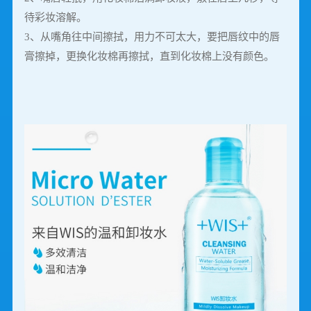
待彩妆溶解。
3、从嘴角往中间擦拭，用力不可太大，要把唇纹中的唇
膏擦掉，更换化妆棉再擦拭，直到化妆棉上没有颜色。