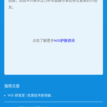
肌肤，这款WIS海洋活力补水面膜分享给各位爱美的小仙
女。
点击了解更多
WIS护肤资讯
推荐文章
WIS 研发室 | 抗衰技术新突破...