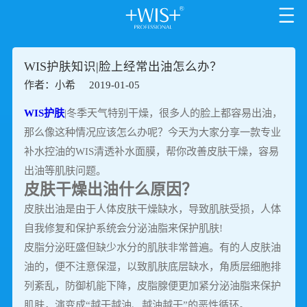
WIS护肤知识|脸上经常出油怎么办？
作者：小希
2019-01-05
WIS护肤
|冬季天气特别干燥，很多人的脸上都容易出油，
那么像这种情况应该怎么办呢？今天为大家分享一款专业
补水控油的WIS清透补水面膜，帮你改善皮肤干燥，容易
出油等肌肤问题。
皮肤干燥出油什么原因？
皮肤出油是由于人体皮肤干燥缺水，导致肌肤受损，人体
自我修复和保护系统会分泌油脂来保护肌肤!
皮脂分泌旺盛但缺少水分的肌肤非常普遍。有的人皮肤油
油的，便不注意保湿，以致肌肤底层缺水，角质层细胞排
列紊乱，防御机能下降，皮脂腺便更加紧分泌油脂来保护
肌肤，演变成“越干越油、越油越干”的恶性循环。